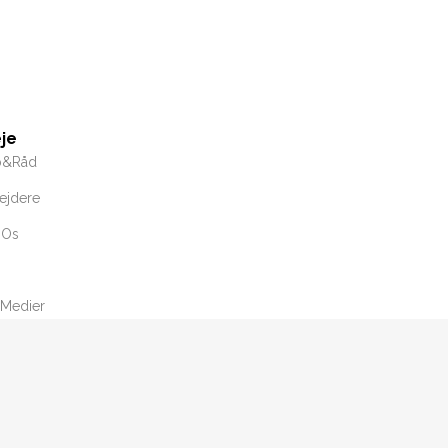
je
b&Råd
ejdere
 Os
 Medier