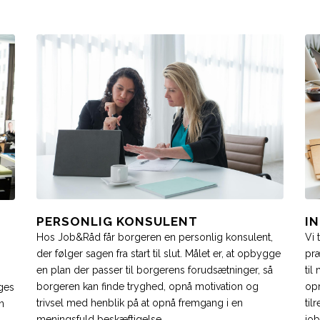
PERSONLIG KONSULENT
I
Hos Job&Råd får borgeren en personlig konsulent,
Vi 
der følger sagen fra start til slut. Målet er, at opbygge
præ
en plan der passer til borgerens forudsætninger, så
til
borgeren kan finde tryghed, opnå motivation og
op
ges
trivsel med henblik på at opnå fremgang i en
til
n
meningsfuld beskæftigelse.
job