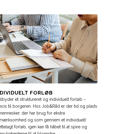
NDIVIDUELT FORLØB
tilbyder et struktureret og individuelt forløb –
cis til borgeren. Hos Job&Råd er der tid og plads
 mennesker, der har brug for ekstra
mærksomhed og som gennem et individuelt
rettelagt forløb, igen kan få håbet til at spire og
mulighederne til at blomstre.