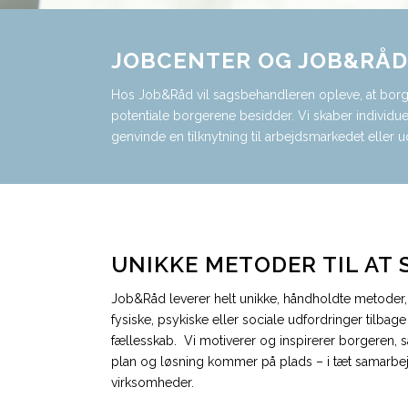
JOBCENTER OG JOB&RÅD
Hos Job&Råd vil sagsbehandleren opleve, at borge
potentiale borgerene besidder. Vi skaber individue
genvinde en tilknytning til arbejdsmarkedet eller
UNIKKE METODER TIL AT
Job&Råd leverer helt unikke, håndholdte metoder
fysiske, psykiske eller sociale udfordringer tilbag
fællesskab. Vi motiverer og inspirerer borgeren, så
plan og løsning kommer på plads – i tæt samarb
virksomheder.