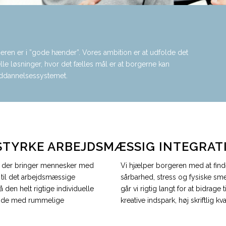
ren er i ”gode hænder”. Vores ambition er at udfolde det
lle løsninger, hvor det fælles mål er at borgerne kan
 uddannelsessystemet.
 STYRKE ARBEJDSMÆSSIG INTEGRAT
, der bringer mennesker med
Vi hjælper borgeren med at finde
e til det arbejdsmæssige
sårbarhed, stress og fysiske sm
 den helt rigtige individuelle
går vi rigtig langt for at bidrage 
ejde med rummelige
kreative indspark, høj skriftlig kva