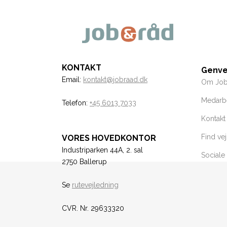
KONTAKT
Genve
Email:
kontakt@jobraad.dk
Om Jo
Medarb
Telefon:
+45 6013 7033
Kontakt
Find vej
VORES HOVEDKONTOR
Industriparken 44A, 2. sal
Sociale
2750 Ballerup
Se
rutevejledning
CVR. Nr. 29633320